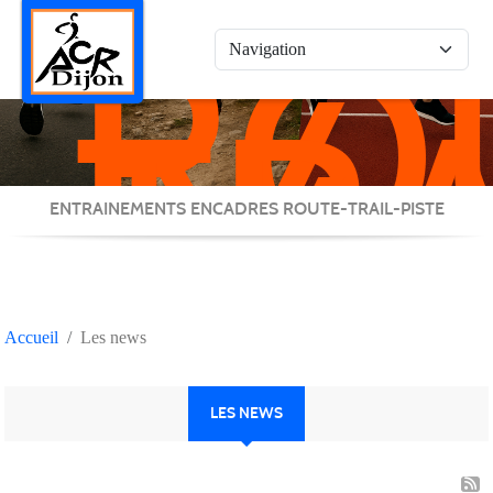
RO
Panneau de gestion des cookies
/
TRA
/
PIS
ENTRAINEMENTS ENCADRES ROUTE-TRAIL-PISTE
Accueil
Les news
LES NEWS