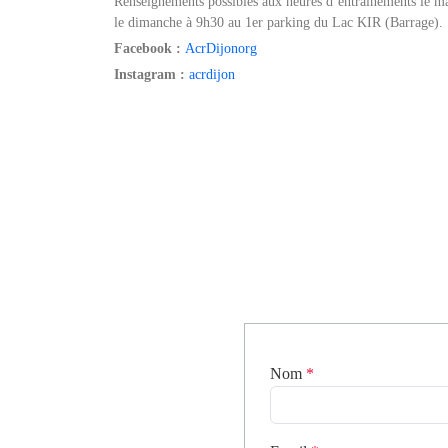
Renseignements possibles aux heures d’entraînements le ma
le dimanche à 9h30 au 1er parking du Lac KIR (Barrage).
Facebook :
AcrDijonorg
Instagram :
acrdijon
Nom
*