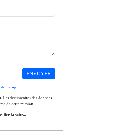
ENVOYER
-dijon.org
.
t. Les destinataires des données
arge de cette mission.
de.
lire la suite...