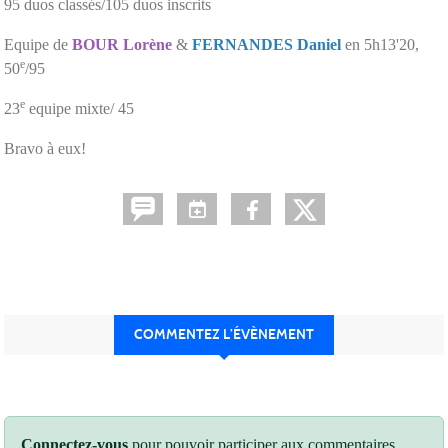
95 duos classés/105 duos inscrits
Equipe de
BOUR Lorène
&
FERNANDES Daniel
en 5h13'20,
e
50
/95
e
23
equipe mixte/ 45
Bravo à eux!
COMMENTEZ L’ÉVÈNEMENT
Connectez-vous
pour pouvoir participer aux commentaires.