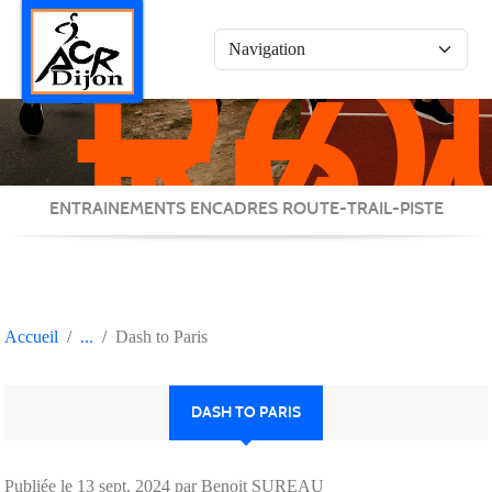
RO
Panneau de gestion des cookies
/
TRA
/
PIS
ENTRAINEMENTS ENCADRES ROUTE-TRAIL-PISTE
Accueil
Dash to Paris
DASH TO PARIS
Publiée le
13 sept. 2024
par Benoit SUREAU